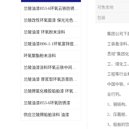
可售卖地
兰陵油漆H53-6环氧云铁防锈漆链接性能强
包装
兰陵改性环氧面漆 保光光色性更好 适用于室外防腐耐候性好
兰陵油漆 环氧粉末涂料
集团公司下
兰陵油漆H06-1-1环氧富锌底漆 船舶桥梁铁塔储罐防锈漆
工装备涂料
贯彻“集团
环氧聚酯粉末涂料
工、煤化工
兰陵油漆涂料环氧云铁中间漆、环氧煤沥青漆
工程等行业
兰陵油漆 厚浆型环氧沥青防锈漆 埋地管道专用漆
中国中铁、
兰陵牌氯化橡胶船舶漆 环氧富锌底漆
业行列。
兰陵油漆H53-6环氧防锈漆
1、钢结构
2、压戴舱
供应兰陵牌船舶涂料 油漆
3、船舶的