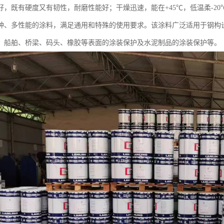
好，既有硬度又有韧性，耐磨性能好；干燥迅速，能在+45℃，低温柔-2
种、多性能的涂料，满足通用和特殊的使用要求。该涂料广泛适用于钢构
、船舶、桥梁、码头、橡胶等表面的涂装保护及水泥制品的涂装保护等。