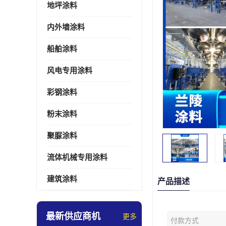
地坪涂料
内外墙涂料
船舶涂料
风电专用涂料
彩钢涂料
粉末涂料
聚脲涂料
流体机械专用涂料
建筑涂料
产品描述
最新供应商机
更多
付款方式