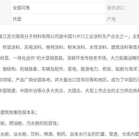
全国可售
是否进口
托盘
产地
属江苏兰陵高分子材料有限公司是中国TOP25工业涂料生产企业之一，
、桥梁涂料、风电涂料、卷材涂料、粉末涂料、水性涂料、建筑涂料等类系
化经营、一体化运作”的大营销思路，深耕开发传统老市场，大力拓展战略
、钢结构、机械装备、车辆及配件、家电、能源电力、桥梁、船舶与海洋
和领域，产品广销全国各地，并大量出口亚非拉等和地区，成为了中国石
中国铁建、中国中冶等众多大央企、大国企、大型上市企业的主力供应商
、建筑物重防腐本系；
、舱、燃油舱、污水舱的防腐蚀；
饮水舱、淡水舱、饮料、啤酒、制药、自来水行业的贮罐、管道、仓库内