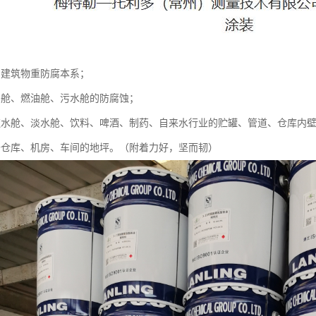
、建筑物重防腐本系；
、舱、燃油舱、污水舱的防腐蚀；
饮水舱、淡水舱、饮料、啤酒、制药、自来水行业的贮罐、管道、仓库内
于仓库、机房、车间的地坪。（附着力好，坚而韧）