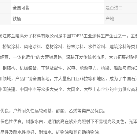
全国可售
是否进口
铁桶
产地
属江苏兰陵高分子材料有限公司是中国TOP25工业涂料生产企业之一，
、桥梁涂料、风电涂料、卷材涂料、粉末涂料、水性涂料、建筑涂料等类系
化经营、一体化运作”的大营销思路，深耕开发传统老市场，大力拓展战略
、钢结构、机械装备、车辆及配件、家电、能源电力、桥梁、船舶与海洋
和领域，产品广销全国各地，并大量出口亚非拉等和地区，成为了中国石
中国铁建、中国中冶等众多大央企、大国企、大型上市企业的主力供应商
性优良，户外耐久性远较硝基、醇酸、乙烯等类产品优良。
、保色性优良，树脂水白，透明度高在紫外光照射下不易褪光及变色，光
学品性及耐水性良好、耐海水、矿物油和其它动植物油。