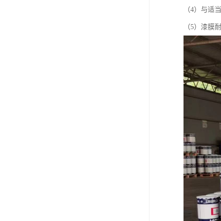
（4）与适
（5）漆膜