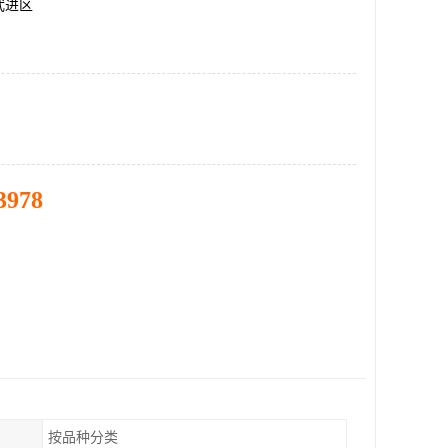
武进区
3978
按品种分类