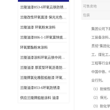
可售卖地
兰陵油漆H53-6环氧云铁防锈漆链接性能强
包装
兰陵改性环氧面漆 保光光色性更好 适用于室外防腐耐候性好
兰陵油漆 环氧粉末涂料
集团公司下
兰陵油漆H06-1-1环氧富锌底漆 船舶桥梁铁塔储罐防锈漆
工装备涂料
贯彻“集团
环氧聚酯粉末涂料
工、煤化工
兰陵油漆涂料环氧云铁中间漆、环氧煤沥青漆
工程等行业
兰陵油漆 厚浆型环氧沥青防锈漆 埋地管道专用漆
中国中铁、
兰陵牌氯化橡胶船舶漆 环氧富锌底漆
业行列。
兰陵油漆H53-6环氧防锈漆
（1）耐候
（2）保光
供应兰陵牌船舶涂料 油漆
（3）耐化