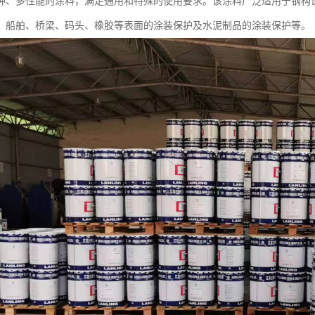
种、多性能的涂料，满足通用和特殊的使用要求。该涂料广泛适用于钢构
、船舶、桥梁、码头、橡胶等表面的涂装保护及水泥制品的涂装保护等。