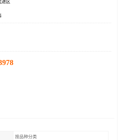
武进区
料
3978
按品种分类