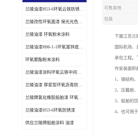
可售卖地
兰陵油漆H53-6环氧云铁防锈漆链接性能强
包装
兰陵改性环氧面漆 保光光色性更好 适用于室外防腐耐候性好
兰陵油漆 环氧粉末涂料
下属江苏兰
兰陵油漆H06-1-1环氧富锌底漆 船舶桥梁铁塔储罐防锈漆
国际机场、
承包工程。
环氧聚酯粉末涂料
作安装面积超
兰陵油漆涂料环氧云铁中间漆、环氧煤沥青漆
1、钢结构
兰陵油漆 厚浆型环氧沥青防锈漆 埋地管道专用漆
2、压戴舱
兰陵牌氯化橡胶船舶漆 环氧富锌底漆
3、船舶的
兰陵油漆H53-6环氧防锈漆
4、也可用
供应兰陵牌船舶涂料 油漆