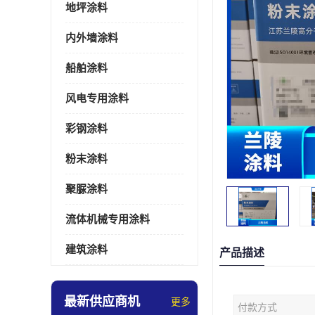
地坪涂料
内外墙涂料
船舶涂料
风电专用涂料
彩钢涂料
粉末涂料
聚脲涂料
流体机械专用涂料
建筑涂料
产品描述
最新供应商机
更多
付款方式