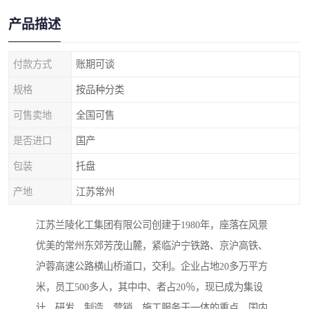
产品描述
付款方式
账期可谈
规格
按品种分类
可售卖地
全国可售
是否进口
国产
包装
托盘
产地
江苏常州
江苏兰陵化工集团有限公司创建于1980年，座落在风景
优美的常州东郊芳茂山麓，紧临沪宁铁路、京沪高铁、
沪蓉高速公路横山桥道口，交利。企业占地20多万平方
米，员工500多人，其中中、者占20％，现已成为集设
计、研发、制造、营销、施工服务于一体的重点，国内