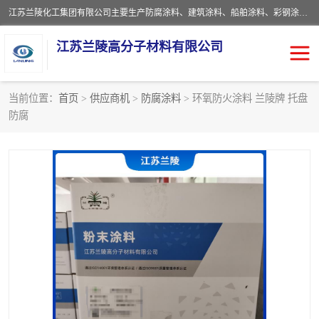
江苏兰陵化工集团有限公司主要生产防腐涂料、建筑涂料、船舶涂料、彩钢涂料、粉末涂料五大类产品，具备10 万吨年生产能力，可以提供优质精良的涂装施工服务，产品广销全国各地，大量出口亚非欧及拉美等国家。
江苏兰陵高分子材料有限公司
当前位置：
首页
>
供应商机
>
防腐涂料
> 环氧防火涂料 兰陵牌 托盘
防腐
防腐涂料
防火涂料
地坪涂料
内外墙涂料
船舶涂料
风电专用涂料
彩钢涂料
粉末涂料
聚脲涂料
流体机械专用涂料
建筑涂料