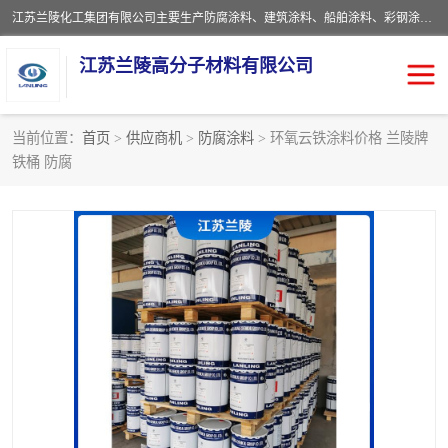
江苏兰陵化工集团有限公司主要生产防腐涂料、建筑涂料、船舶涂料、彩钢涂料、粉末涂料五大类产品，具备10 万吨年生产能力，可以提供优质精良的涂装施工服务，产品广销全国各地，大量出口亚非欧及拉美等国家。
江苏兰陵高分子材料有限公司
当前位置：
首页
>
供应商机
>
防腐涂料
> 环氧云铁涂料价格 兰陵牌
铁桶 防腐
防腐涂料
防火涂料
地坪涂料
内外墙涂料
船舶涂料
风电专用涂料
彩钢涂料
粉末涂料
聚脲涂料
流体机械专用涂料
建筑涂料