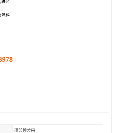
武进区
腐涂料
3978
按品种分类