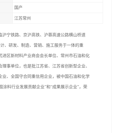
国产
江苏常州
紧临沪宁铁路、京沪高铁、沪蓉高速公路横山桥道
集设计、研发、制造、营销、施工服务于一体的重
武进区新材料产业商会会长单位、常州市石油和化
会理事单位，也是批江苏省、江苏省创新型企业、
企业、全国守合同重信用企业，被中国石油和化学
国涂料行业发展贡献企业”和“成果展示企业”，荣