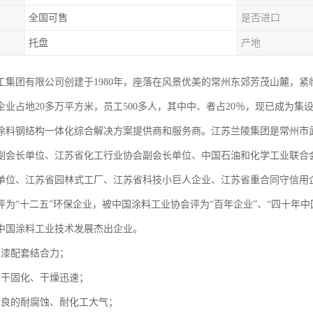
全国可售
是否进口
托盘
产地
工集团有限公司创建于1980年，座落在风景优美的常州东郊芳茂山麓，
企业占地20多万平方米，员工500多人，其中中、者占20％，现已成为
涂料钢结构一体化综合解决方案提供商和服务商。江苏兰陵集团是常州市
副会长单位、江苏省化工行业协会副会长单位、中国石油和化学工业联合
单位、江苏省园林式工厂、江苏省科技小巨人企业、江苏省重合同守信用
评为“十二五”环保企业，被中国涂料工业协会评为“百年企业”、“四十年中
中国涂料工业技术发展杰出企业。
面漆配套结合力；
自干固化、干燥迅速；
优良的耐腐蚀、耐化工大气；