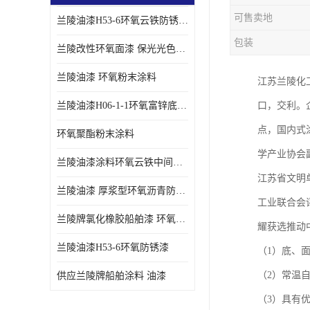
可售卖地
兰陵油漆H53-6环氧云铁防锈漆链接性能强
包装
兰陵改性环氧面漆 保光光色性更好 适用于室外防腐耐候性好
兰陵油漆 环氧粉末涂料
江苏兰陵化
兰陵油漆H06-1-1环氧富锌底漆 船舶桥梁铁塔储罐防锈漆
口，交利。
点，国内式
环氧聚酯粉末涂料
学产业协会
兰陵油漆涂料环氧云铁中间漆、环氧煤沥青漆
江苏省文明
兰陵油漆 厚浆型环氧沥青防锈漆 埋地管道专用漆
工业联合会
兰陵牌氯化橡胶船舶漆 环氧富锌底漆
耀获选推动
兰陵油漆H53-6环氧防锈漆
（1）底、
（2）常温
供应兰陵牌船舶涂料 油漆
（3）具有