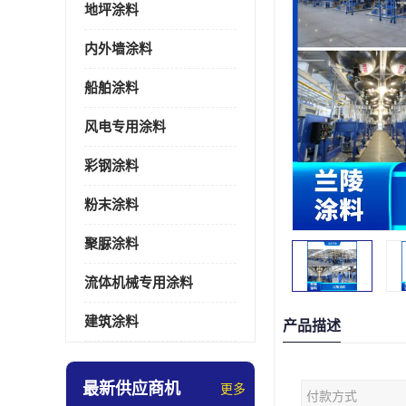
地坪涂料
内外墙涂料
船舶涂料
风电专用涂料
彩钢涂料
粉末涂料
聚脲涂料
流体机械专用涂料
建筑涂料
产品描述
最新供应商机
更多
付款方式