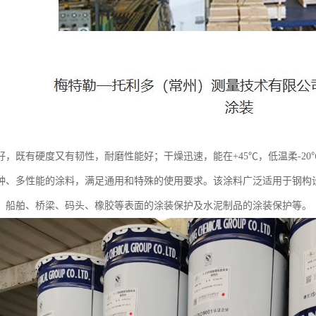
好，既有硬度又有韧性，耐磨性能好；干燥迅速，能在+45℃，低温柔-2
种、多性能的涂料，满足通用和特殊的使用要求。该涂料广泛适用于钢构
、船舶、桥梁、码头、橡胶等表面的涂装保护及水泥制品的涂装保护等。