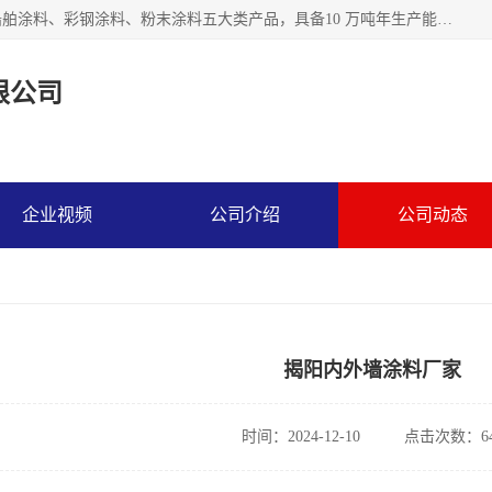
江苏兰陵化工集团有限公司主要生产防腐涂料、建筑涂料、船舶涂料、彩钢涂料、粉末涂料五大类产品，具备10 万吨年生产能力，可以提供优质精良的涂装施工服务，产品广销全国各地，大量出口亚非欧及拉美等国家。
限公司
企业视频
公司介绍
公司动态
揭阳内外墙涂料厂家
时间：2024-12-10
点击次数：64