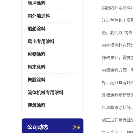
地坪涂料
揭阳内外墙涂料
内外墙涂料
江苏兰陵化工集
船舶涂料
务。我们以“内
风电专用涂料
内外墙涂料在建
彩钢涂料
饰效果外，需要
粉末涂料
内墙涂料方面，
聚脲涂料
好，而且具有环
流体机械专用涂料
外墙涂料是建筑
建筑涂料
料和氟碳涂料等
施工过程是保证
公司动态
更多
每一个环节，确