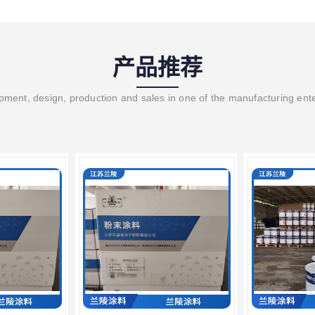
产品推荐
ment, design, production and sales in one of the manufacturing ent