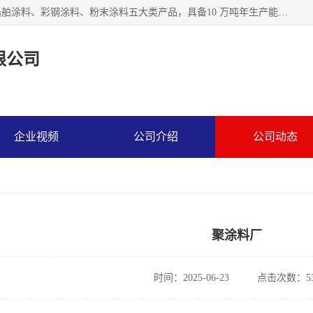
江苏兰陵化工集团有限公司主要生产防腐涂料、建筑涂料、船舶涂料、彩钢涂料、粉末涂料五大类产品，具备10 万吨年生产能力，可以提供优质精良的涂装施工服务，产品广销全国各地，大量出口亚非欧及拉美等国家。
限公司
企业视频
公司介绍
公司动态
聚涂料厂
时间：2025-06-23
点击次数：53