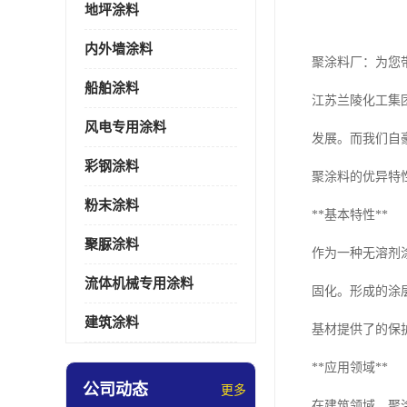
地坪涂料
内外墙涂料
聚涂料厂：为您
船舶涂料
江苏兰陵化工集
风电专用涂料
发展。而我们自
彩钢涂料
聚涂料的优异特
粉末涂料
**基本特性**
聚脲涂料
作为一种无溶剂
流体机械专用涂料
固化。形成的涂
建筑涂料
基材提供了的保
**应用领域**
公司动态
更多
在建筑领域，聚