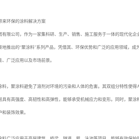
带来环保的涂料解决方案
团有限公司，作为一家集科研、生产、销售、施工服务于一体的现代化企业
豪地推出的“聚涂料”系列产品，凭借其、环保优势和广泛的应用领域，成
性、广泛应用以及市场前景。
涂料，聚涂料避免了溶剂对环境的污染和人体的危害。其双组分特性使得
层具有高强度、高韧性和高弹性，能够承受机械应力和变形。同时，聚涂
护和装饰效果。
涂料广泛应用于高层建筑、桥梁、隧道、屋、泳池等项目，能够有效保护