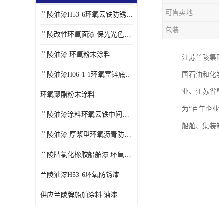
可售卖地
兰陵油漆H53-6环氧云铁防锈漆链接性能强
包装
兰陵改性环氧面漆 保光光色性更好 适用于室外防腐耐候性好
兰陵油漆 环氧粉末涂料
江苏兰陵集
兰陵油漆H06-1-1环氧富锌底漆 船舶桥梁铁塔储罐防锈漆
国石油和化
业、江苏省
环氧聚酯粉末涂料
为“百年企
兰陵油漆涂料环氧云铁中间漆、环氧煤沥青漆
船舶、集装
兰陵油漆 厚浆型环氧沥青防锈漆 埋地管道专用漆
兰陵牌氯化橡胶船舶漆 环氧富锌底漆
兰陵油漆H53-6环氧防锈漆
供应兰陵牌船舶涂料 油漆