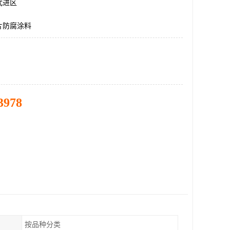
武进区
片防腐涂料
3978
按品种分类