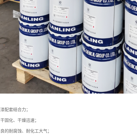
面漆配套结合力；
自干固化、干燥迅速；
优良的耐腐蚀、耐化工大气；