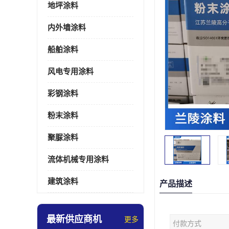
地坪涂料
内外墙涂料
船舶涂料
风电专用涂料
彩钢涂料
粉末涂料
聚脲涂料
流体机械专用涂料
建筑涂料
产品描述
最新供应商机
更多
付款方式