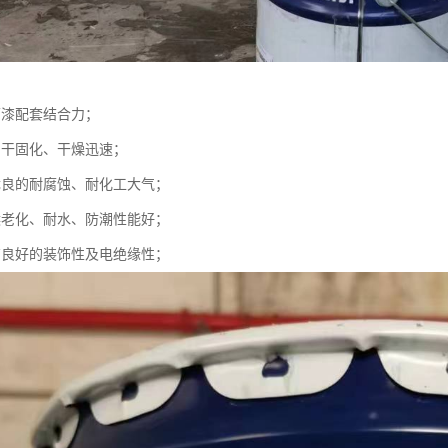
面漆配套结合力；
自干固化、干燥迅速；
优良的耐腐蚀、耐化工大气；
候老化、耐水、防潮性能好；
有良好的装饰性及电绝缘性；