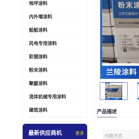
地坪涂料
内外墙涂料
船舶涂料
风电专用涂料
彩钢涂料
粉末涂料
聚脲涂料
流体机械专用涂料
建筑涂料
产品描述
最新供应商机
更多
付款方式