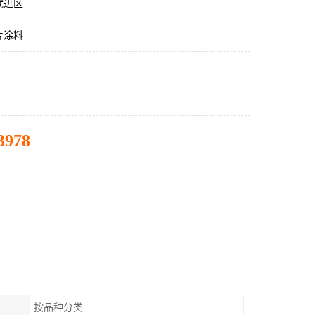
武进区
片涂料
3978
按品种分类