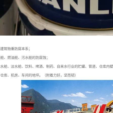
、建筑物重防腐本系；
、舱、燃油舱、污水舱的防腐蚀；
饮水舱、淡水舱、饮料、啤酒、制药、自来水行业的贮罐、管道、仓库内
于仓库、机房、车间的地坪。（附着力好，坚而韧）