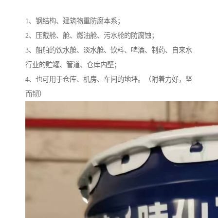
1、钢结构、建筑物重防腐本系；
2、压戴舱、舱、燃油舱、污水舱的防腐蚀；
3、船舶的饮水舱、淡水舱、饮料、啤酒、制药、自来水
行业的贮罐、管道、仓库内壁；
4、也可用于仓库、机房、车间的地坪。（附着力好，坚
而韧）