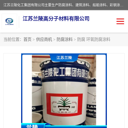
江苏兰陵化工集团有限公司主要生产防腐涂料、建筑涂料、船舶涂料、彩钢涂料、粉末涂料五大类产品，具备10 万吨年生产能力，可以提供优质精良的涂装施工服务，产品广销全国各地，大量出口亚非欧及拉美等国家。
江苏兰陵高分子材料有限公司
当前位置：
首页
>
供应商机
>
防腐涂料
> 防腐 环氧防腐涂料
防腐涂料
防火涂料
地坪涂料
内外墙涂料
船舶涂料
风电专用涂料
彩钢涂料
粉末涂料
聚脲涂料
流体机械专用涂料
建筑涂料