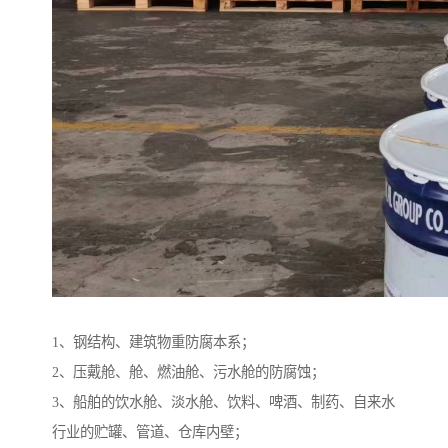
1、钢结构、建筑物重防腐本系；
2、压戴舱、舱、燃油舱、污水舱的防腐蚀；
3、船舶的饮水舱、淡水舱、饮料、啤酒、制药、自来水
行业的贮罐、管道、仓库内壁；