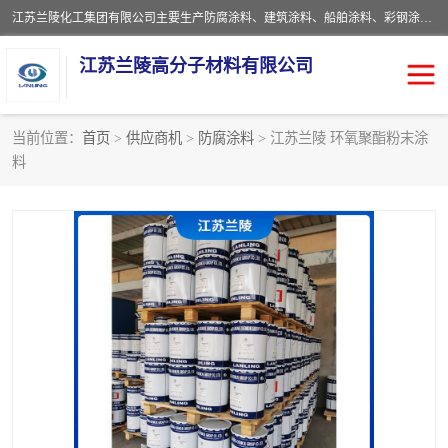
江苏兰陵化工集团有限公司主要生产防腐涂料、建筑涂料、船舶涂料、彩钢涂料、粉末涂料五大类产品，具备10 万吨年生产能力，可以提供优质精良的涂装施工服务，产品广销全国各地，大量出口亚非欧及拉美等国家。
江苏兰陵高分子材料有限公司
当前位置：
首页
>
供应商机
>
防腐涂料
> 江苏兰陵 环氧聚酯粉末涂
料
防腐涂料
防火涂料
地坪涂料
内外墙涂料
船舶涂料
风电专用涂料
彩钢涂料
粉末涂料
聚脲涂料
流体机械专用涂料
建筑涂料