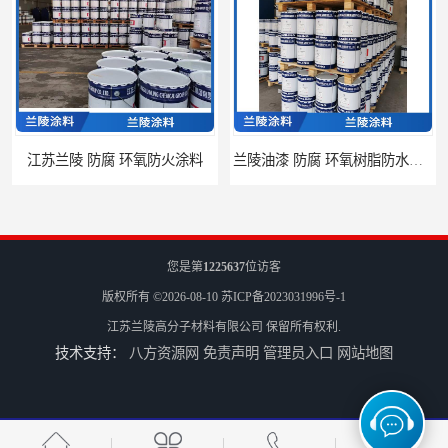
防火涂料
兰陵油漆 防腐 环氧树脂防水涂料
您是第
1225637
位访客
版权所有 ©2026-08-10
苏ICP备2023031996号-1
江苏兰陵高分子材料有限公司
保留所有权利.
技术支持：
八方资源网
免责声明
管理员入口
网站地图
兰陵 防腐 水性环氧涂料
兰陵油漆 防腐 环氧云铁涂料价格