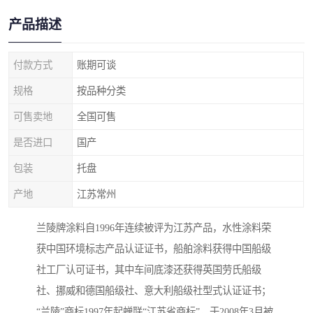
产品描述
付款方式
账期可谈
规格
按品种分类
可售卖地
全国可售
是否进口
国产
包装
托盘
产地
江苏常州
兰陵牌涂料自1996年连续被评为江苏产品，水性涂料荣
获中国环境标志产品认证证书，船舶涂料获得中国船级
社工厂认可证书，其中车间底漆还获得英国劳氏船级
社、挪威和德国船级社、意大利船级社型式认证证书；
“兰陵”商标1997年起蝉联“江苏省商标”，于2008年3月被