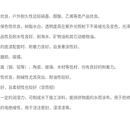
性优良，户外耐久性远较硝基、醇酸、乙烯等类产品优良。
、保色性优良，树脂水白，透明度高在紫外光照射下不易褪光及变色，光
学品性及耐水性良好、耐海水、矿物油和其它动植物油。
当的底漆配套时、附着力良好，自身重涂性好。
耐磨损、碰撞。
金属（钢、铝等）、陶瓷、玻璃、木材等低材，均有良好的附着力。
品性优良，耐碱性尤其突出、耐油性较好。
度好，且柔韧性也较好（坚而韧）
有一定的润湿力，可制成水下施工涂料，能排挤物面的水而涂布，用于抢
良的电绝缘性，用于浇注密封，浸渍漆等。