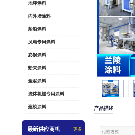
地坪涂料
内外墙涂料
船舶涂料
风电专用涂料
彩钢涂料
粉末涂料
聚脲涂料
流体机械专用涂料
建筑涂料
产品描述
最新供应商机
更多
付款方式