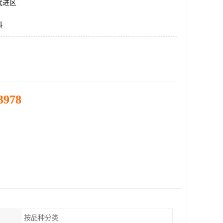
武进区
料
3978
按品种分类