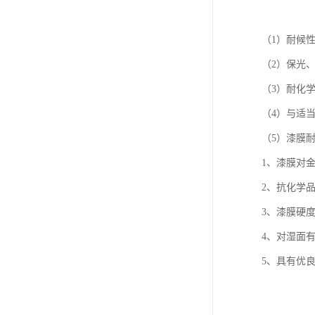
（1）耐候
（2）保光
（3）耐化
（4）与适
（5）漆膜
1、漆膜对
2、抗化学
3、漆膜硬
4、对湿面
5、具有优