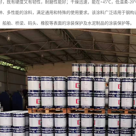
好，既有硬度又有韧性，耐磨性能好；干燥迅速，能在+45℃，低温柔-2
种、多性能的涂料，满足通用和特殊的使用要求。该涂料广泛适用于钢构
、船舶、桥梁、码头、橡胶等表面的涂装保护及水泥制品的涂装保护等。