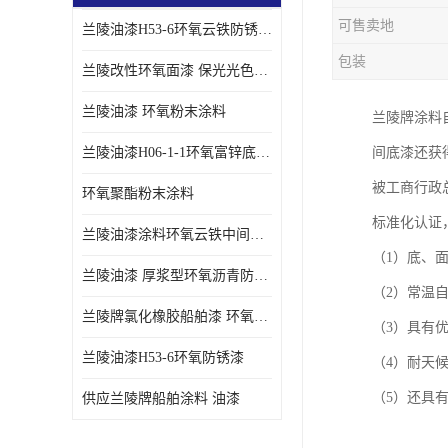
可售卖地
兰陵油漆H53-6环氧云铁防锈漆链接性能强
包装
兰陵改性环氧面漆 保光光色性更好 适用于室外防腐耐候性好
兰陵油漆 环氧粉末涂料
兰陵牌涂料
兰陵油漆H06-1-1环氧富锌底漆 船舶桥梁铁塔储罐防锈漆
间底漆还获得
被工商行政总
环氧聚酯粉末涂料
标准化认证
兰陵油漆涂料环氧云铁中间漆、环氧煤沥青漆
（1）底、
兰陵油漆 厚浆型环氧沥青防锈漆 埋地管道专用漆
（2）常温
兰陵牌氯化橡胶船舶漆 环氧富锌底漆
（3）具有
兰陵油漆H53-6环氧防锈漆
（4）耐天
（5）还具
供应兰陵牌船舶涂料 油漆