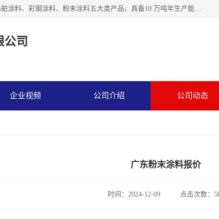
江苏兰陵化工集团有限公司主要生产防腐涂料、建筑涂料、船舶涂料、彩钢涂料、粉末涂料五大类产品，具备10 万吨年生产能力，可以提供优质精良的涂装施工服务，产品广销全国各地，大量出口亚非欧及拉美等国家。
限公司
企业视频
公司介绍
公司动态
广东粉末涂料报价
时间：2024-12-09
点击次数：58