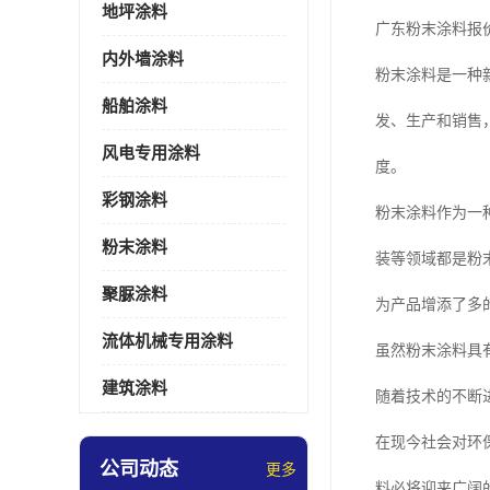
地坪涂料
广东粉末涂料报
内外墙涂料
粉末涂料是一种
船舶涂料
发、生产和销售
风电专用涂料
度。
彩钢涂料
粉末涂料作为一
粉末涂料
装等领域都是粉
聚脲涂料
为产品增添了多
流体机械专用涂料
虽然粉末涂料具
建筑涂料
随着技术的不断
在现今社会对环
公司动态
更多
料必将迎来广阔